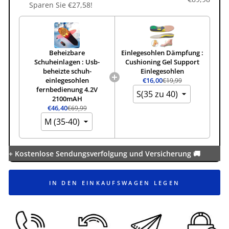
Sparen Sie €27,58!
Beheizbare
Einlegesohlen Dämpfung :
Schuheinlagen : Usb-
Cushioning Gel Support
beheizte schuh-
Einlegesohlen
einlegesohlen
€16,00
€19,99
fernbedienung 4.2V
2100mAH
€46,40
€69,99
+ Kostenlose Sendungsverfolgung und Versicherung 🚚
IN DEN EINKAUFSWAGEN LEGEN