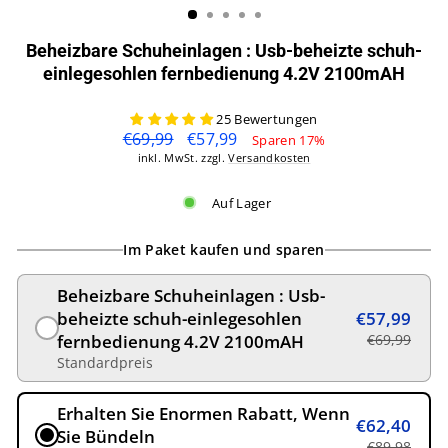
Beheizbare Schuheinlagen : Usb-beheizte schuh-
einlegesohlen fernbedienung 4.2V 2100mAH
25 Bewertungen
Normaler
Sonderpreis
€69,99
€57,99
Sparen 17%
Preis
inkl. MwSt. zzgl.
Versandkosten
Auf Lager
Im Paket kaufen und sparen
Beheizbare Schuheinlagen : Usb-
beheizte schuh-einlegesohlen
€57,99
fernbedienung 4.2V 2100mAH
€69,99
Standardpreis
Erhalten Sie Enormen Rabatt, Wenn
€62,40
Sie Bündeln
€89,98